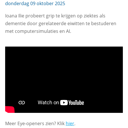
donderdag 09 oktober 2025
Ioana Ilie probeert grip te krijgen op ziektes als
dementie door gerelateerde eiwitten te bestuderen
met computersimulaties en AI.
Meer Eye-openers zien? Klik
hier
.