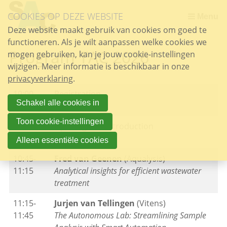
Sla
COOKIES OP DEZE WEBSITE
links
Menu
over
Deze website maakt gebruik van cookies om goed te
functioneren. Als je wilt aanpassen welke cookies we
Spring
Program TAC 2026
mogen gebruiken, kan je jouw cookie-instellingen
naar
wijzigen. Meer informatie is beschikbaar in onze
de
privacyverklaring
inhoud
.
Spring
10:00-
Registration
naar
Schakel alle cookies in
10:30
het
Toon cookie-instellingen
10:30-
Opening and introduction
menu
10:45
Alleen essentiële cookies
10:45-
Fred van Geenen
(Aqualysis)
11:15
Analytical insights for efficient wastewater
treatment
11:15-
Jurjen van Tellingen
(Vitens)
11:45
The Autonomous Lab: Streamlining Sample