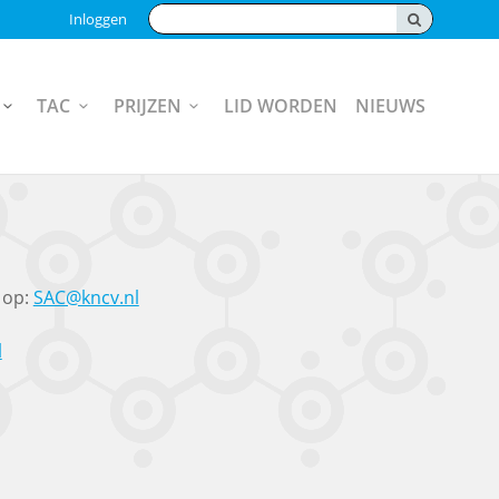
Zoeken:
Inloggen
TAC
PRIJZEN
LID WORDEN
NIEUWS
 op:
SAC@kncv.nl
l