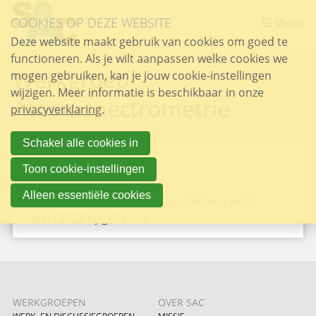
Sla
COOKIES OP DEZE WEBSITE
links
Menu
over
Deze website maakt gebruik van cookies om goed te
DSP - DISCUSSIEGROEP SCHEIDINGSMETHODEN POLYMEREN
Najaarssymposium / Fall Symposium 12 December 2025
Najaarssymposium / Fall symposium 1 december 2023
Najaarssymposium / Fall symposium 1 december 2022
Najaarssymposium / Fall symposium 18 oktober 2019
Najaarssymposium / Fall symposium 5 oktober 2018
Najaarssymposium / Fall symposium 11 oktober 2017
Zomer bijeenkomst / Summer meeting 27 september 2019
functioneren. Als je wilt aanpassen welke cookies we
Spring
Werkgroep
mogen gebruiken, kan je jouw cookie-instellingen
naar
wijzigen. Meer informatie is beschikbaar in onze
de
Atoomspectrometrie
privacyverklaring
inhoud
.
Spring
naar
Schakel alle cookies in
het
OPGEHEVEN
Toon cookie-instellingen
menu
Alleen essentiële cookies
De Werkgroep Atoomspectrometrie is per 1
maart 2023 opgeheven.
WERKGROEPEN
OVER SAC