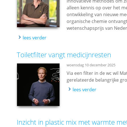
innovatieve methodes om zie
alleen kennis op over het m
ontwikkeling van nieuwe med
organische chemie ontvangt 
wetenschapsprijs van Neder
lees verder
Toiletfilter vangt medicijnresten
woensdag 10 december 2025
Via een filter in de wc wil M
gerelateerde belangrijke gro
lees verder
Inzicht in plastic mix met warmte me