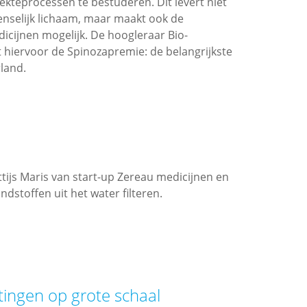
kteprocessen te bestuderen. Dit levert niet
enselijk lichaam, maar maakt ook de
icijnen mogelijk. De hoogleraar Bio-
hiervoor de Spinozapremie: de belangrijkste
land.
attijs Maris van start-up Zereau medicijnen en
ndstoffen uit het water filteren.
tingen op grote schaal