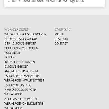
andere bestuursleden van de werkgroep.
WERKGROEPEN
OVER SAC
WERK- EN DISCUSSIEGROEPEN
MISSIE
CE DISCUSSION GROUP
BESTUUR
DSP - DISCUSSIEGROEP
CONTACT
SCHEIDINGSMETHODEN
POLYMEREN
FABIAN
INFRAROOD & RAMAN
DISCUSSIEGROEP
KNOWLEDGE PLATFORM
LABORATORY MANAGERS
WERKGROEP KWALITEIT TEST
LABORATORIA (KTL)
NMR DISCUSSIEGROEP
WERKGROEP
ATOOMSPECTROMETRIE
WERKGROEP CHEMOMETRIE
WERKGROEP