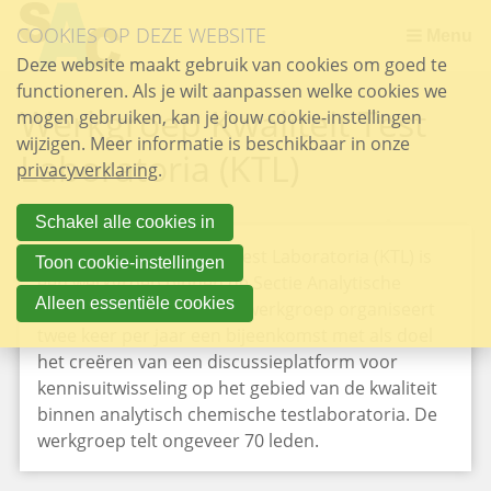
Sla
COOKIES OP DEZE WEBSITE
links
Menu
over
Deze website maakt gebruik van cookies om goed te
DSP - DISCUSSIEGROEP SCHEIDINGSMETHODEN POLYMEREN
Najaarssymposium / Fall Symposium 12 December 2025
Najaarssymposium / Fall symposium 1 december 2023
Najaarssymposium / Fall symposium 1 december 2022
Najaarssymposium / Fall symposium 18 oktober 2019
Najaarssymposium / Fall symposium 5 oktober 2018
Najaarssymposium / Fall symposium 11 oktober 2017
Zomer bijeenkomst / Summer meeting 27 september 2019
functioneren. Als je wilt aanpassen welke cookies we
Spring
Werkgroep Kwaliteit Test
mogen gebruiken, kan je jouw cookie-instellingen
naar
wijzigen. Meer informatie is beschikbaar in onze
de
Laboratoria (KTL)
privacyverklaring
inhoud
.
Spring
naar
Schakel alle cookies in
het
De werkgroep Kwaliteit Test Laboratoria (KTL) is
Toon cookie-instellingen
menu
een werkgroep binnen de Sectie Analytische
Alleen essentiële cookies
Chemie van de KNCV. De werkgroep organiseert
twee keer per jaar een bijeenkomst met als doel
het creëren van een discussieplatform voor
kennisuitwisseling op het gebied van de kwaliteit
binnen analytisch chemische testlaboratoria. De
werkgroep telt ongeveer 70 leden.