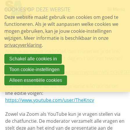
Sla
COOKIES OP DEZE WEBSITE
links
Menu
over
Deze website maakt gebruik van cookies om goed te
functioneren. Als je wilt aanpassen welke cookies we
Spring
Registration
mogen gebruiken, kan je jouw cookie-instellingen
naar
wijzigen. Meer informatie is beschikbaar in onze
de
privacyverklaring
inhoud
.
Als je je aanmeldt via ZOOM, dan sturen we je de link
Spring
toe. Bovendien ontvang je 1 dag en 1 uur van tevoren
naar
Schakel alle cookies in
nog een herinnering:
het
Toon cookie-instellingen
https://us02web.zoom.us/webinar/register/WN_tX3uPS
menu
Alleen essentiële cookies
Via ons YouTube-kanaal kun je vanaf 9.50 uur de on-
line editie volgen:
https://www.youtube.com/user/TheKncv
Zowel via Zoom als YouTube kun je vragen stellen via
de chatfunctie. De moderator verzamelt alle vragen en
stelt deze aan het eind van de presentatie aan de