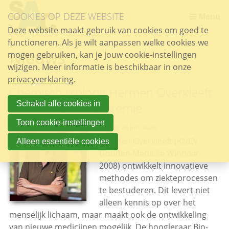
Sla
COOKIES OP DEZE WEBSITE
links
Menu
over
Deze website maakt gebruik van cookies om goed te
functioneren. Als je wilt aanpassen welke cookies we
Spring
Nieuws
mogen gebruiken, kan je jouw cookie-instellingen
naar
wijzigen. Meer informatie is beschikbaar in onze
de
privacyverklaring
inhoud
.
Chemisch bioloog Hermen Overkleeft
Spring
naar
Schakel alle cookies in
ontvangt Spinozapremie
het
Toon cookie-instellingen
vrijdag 26 juni 2026
menu
Hermen Overkleeft (KNCV
Alleen essentiële cookies
Gouden Medaille Winnaar
2008) ontwikkelt innovatieve
methodes om ziekteprocessen
te bestuderen. Dit levert niet
alleen kennis op over het
menselijk lichaam, maar maakt ook de ontwikkeling
van nieuwe medicijnen mogelijk. De hoogleraar Bio-