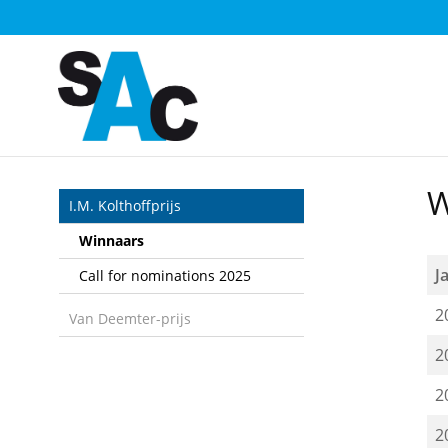
Sla
links
over
Spring
naar
de
inhoud
Spring
W
naar
I.M. Kolthoffprijs
het
Winnaars
menu
J
Call for nominations 2025
2
Van Deemter-prijs
2
2
2