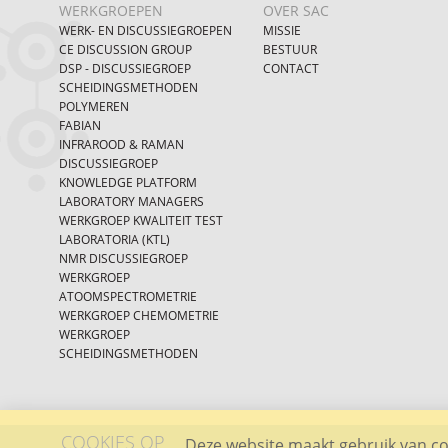
WERKGROEPEN
OVER SAC
WERK- EN DISCUSSIEGROEPEN
MISSIE
CE DISCUSSION GROUP
BESTUUR
DSP - DISCUSSIEGROEP
CONTACT
SCHEIDINGSMETHODEN
POLYMEREN
FABIAN
INFRAROOD & RAMAN
DISCUSSIEGROEP
KNOWLEDGE PLATFORM
LABORATORY MANAGERS
WERKGROEP KWALITEIT TEST
LABORATORIA (KTL)
NMR DISCUSSIEGROEP
WERKGROEP
ATOOMSPECTROMETRIE
WERKGROEP CHEMOMETRIE
WERKGROEP
SCHEIDINGSMETHODEN
COOKIES OP
Deze website maakt gebruik van coo