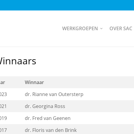
WERKGROEPEN
OVER SAC
innaars
aar
Winnaar
023
dr. Rianne van Outersterp
021
dr. Georgina Ross
019
dr. Fred van Geenen
017
dr. Floris van den Brink