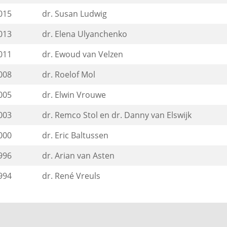
015
dr. Susan Ludwig
013
dr. Elena Ulyanchenko
011
dr. Ewoud van Velzen
008
dr. Roelof Mol
005
dr. Elwin Vrouwe
003
dr. Remco Stol en dr. Danny van Elswijk
000
dr. Eric Baltussen
996
dr. Arian van Asten
994
dr. René Vreuls