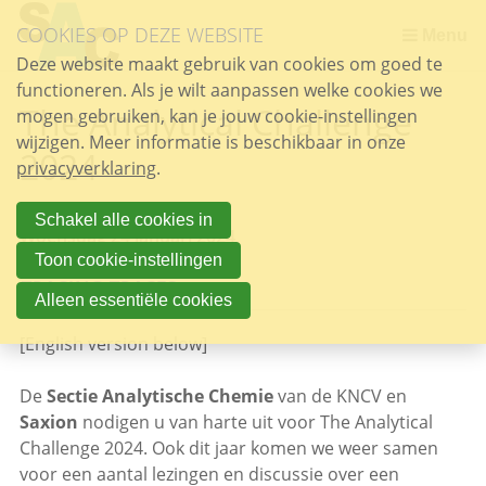
Sla
COOKIES OP DEZE WEBSITE
links
Menu
over
Deze website maakt gebruik van cookies om goed te
functioneren. Als je wilt aanpassen welke cookies we
Spring
The Analytical Challenge
mogen gebruiken, kan je jouw cookie-instellingen
naar
wijzigen. Meer informatie is beschikbaar in onze
de
2024
privacyverklaring
inhoud
.
Spring
naar
Schakel alle cookies in
Woensdag 24 januari 2024
het
Toon cookie-instellingen
menu
TRACING TRACES
Alleen essentiële cookies
[English version below]
De
Sectie Analytische Chemie
van de KNCV en
Saxion
nodigen u van harte uit voor The Analytical
Challenge 2024. Ook dit jaar komen we weer samen
voor een aantal lezingen en discussie over een