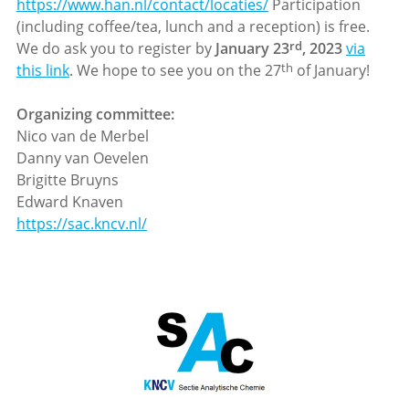
https://www.han.nl/contact/locaties/
Participation
(including coffee/tea, lunch and a reception) is free.
rd
We do ask you to register by
January 23
, 2023
via
th
this link
. We hope to see you on the 27
of January!
Organizing committee:
Nico van de Merbel
Danny van Oevelen
Brigitte Bruyns
Edward Knaven
https://sac.kncv.nl/