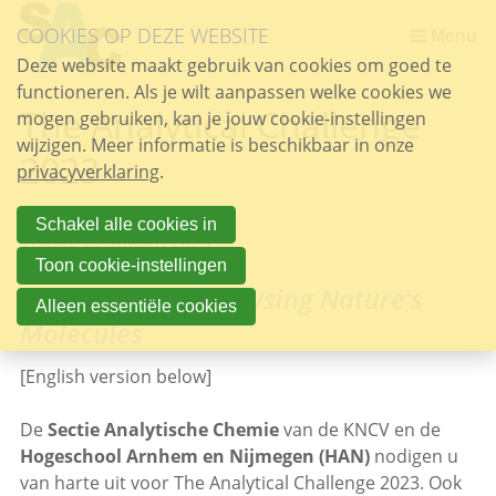
Sla
COOKIES OP DEZE WEBSITE
links
Menu
over
Deze website maakt gebruik van cookies om goed te
functioneren. Als je wilt aanpassen welke cookies we
Spring
The Analytical Challenge
mogen gebruiken, kan je jouw cookie-instellingen
naar
wijzigen. Meer informatie is beschikbaar in onze
de
2023
privacyverklaring
inhoud
.
Spring
naar
Schakel alle cookies in
Vrijdag 27 januari 2023
het
Toon cookie-instellingen
menu
Detecting and Analysing Nature’s
Alleen essentiële cookies
Molecules
[English version below]
De
Sectie Analytische Chemie
van de KNCV en de
Hogeschool Arnhem en Nijmegen (HAN)
nodigen u
van harte uit voor The Analytical Challenge 2023. Ook