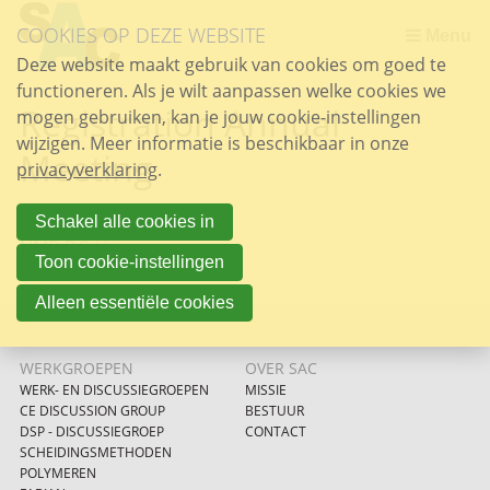
Sla
COOKIES OP DEZE WEBSITE
links
Menu
over
Deze website maakt gebruik van cookies om goed te
DSP - DISCUSSIEGROEP SCHEIDINGSMETHODEN POLYMEREN
Najaarssymposium / Fall Symposium 12 December 2025
Najaarssymposium / Fall symposium 1 december 2023
Najaarssymposium / Fall symposium 1 december 2022
Najaarssymposium / Fall symposium 18 oktober 2019
Najaarssymposium / Fall symposium 5 oktober 2018
Najaarssymposium / Fall symposium 11 oktober 2017
Zomer bijeenkomst / Summer meeting 27 september 2019
functioneren. Als je wilt aanpassen welke cookies we
Spring
Registration Annual
mogen gebruiken, kan je jouw cookie-instellingen
naar
wijzigen. Meer informatie is beschikbaar in onze
de
Meeting
privacyverklaring
inhoud
.
Spring
naar
Schakel alle cookies in
NMR-DG Home
het
Toon cookie-instellingen
menu
Alleen essentiële cookies
WERKGROEPEN
OVER SAC
WERK- EN DISCUSSIEGROEPEN
MISSIE
CE DISCUSSION GROUP
BESTUUR
DSP - DISCUSSIEGROEP
CONTACT
SCHEIDINGSMETHODEN
POLYMEREN